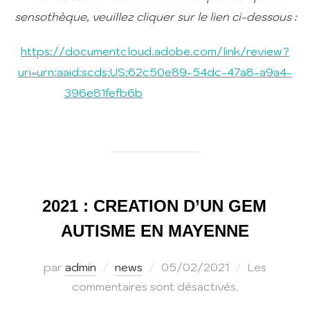
sensothèque, veuillez cliquer sur le lien ci-dessous :
https://documentcloud.adobe.com/link/review?
uri=urn:aaid:scds:US:62c50e89-54dc-47a8-a9a4-
396e81fefb6b
2021 : CREATION D’UN GEM
AUTISME EN MAYENNE
Publié
par
admin
news
05/02/2021
Les
le
commentaires sont désactivés.