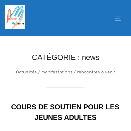
Aller
au
PERM
contenu
CATÉGORIE :
news
Actualités / manifestations / rencontres à venir
COURS DE SOUTIEN POUR LES
JEUNES ADULTES