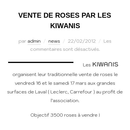
VENTE DE ROSES PAR LES
KIWANIS
Publié
par
admin
news
22/02/2012
Les
le
commentaires sont désactivés.
KIWANIS
Les
organisent leur traditionnelle vente de roses le
vendredi 16 et le samedi 17 mars aux grandes
surfaces de Laval ( Leclerc, Carrefour ) au profit de
l’association.
Objectif 3500 roses à vendre !