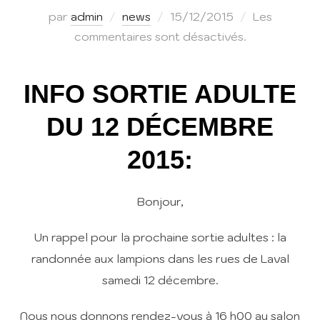
Publié
par
admin
news
15/12/2015
Les
le
commentaires sont désactivés.
INFO SORTIE ADULTE
DU 12 DÉCEMBRE
2015:
Bonjour,
Un rappel pour la prochaine sortie adultes : la
randonnée aux lampions dans les rues de Laval
samedi 12 décembre.
Nous nous donnons rendez-vous à 16 h00 au salon