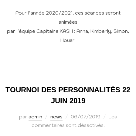
Pour l’année 2020/2021, ces séances seront
animées
par l’équipe Capitaine KASH : Anna, Kimberly, Simon,
Houari
TOURNOI DES PERSONNALITÉS 22
JUIN 2019
Publié
par
admin
news
06/07/2019
Les
le
commentaires sont désactivés.