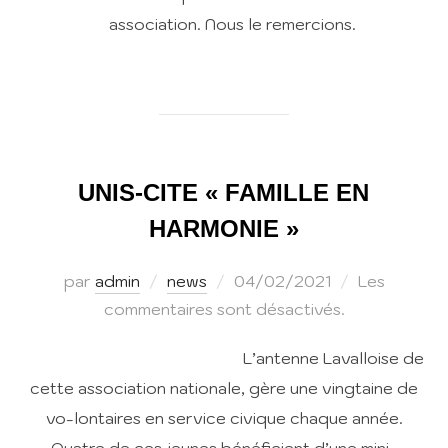
association. Nous le remercions.
UNIS-CITE « FAMILLE EN
HARMONIE »
Publié
par
admin
news
04/02/2021
Les
le
commentaires sont désactivés.
L’antenne Lavalloise de
cette association nationale, gère une vingtaine de
vo-lontaires en service civique chaque année.