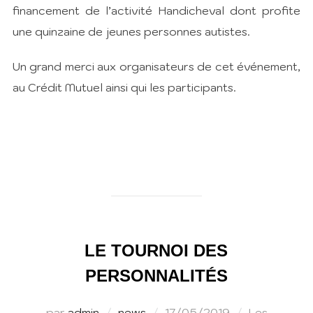
financement de l’activité Handicheval dont profite
une quinzaine de jeunes personnes autistes.
Un grand merci aux organisateurs de cet événement,
au Crédit Mutuel ainsi qui les participants.
LE TOURNOI DES
PERSONNALITÉS
Publié
par
admin
news
17/05/2019
Les