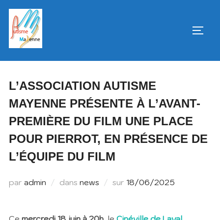
Aller
au
PERM
contenu
L’ASSOCIATION AUTISME
MAYENNE PRÉSENTE À L’AVANT-
PREMIÈRE DU FILM UNE PLACE
POUR PIERROT, EN PRÉSENCE DE
L’ÉQUIPE DU FILM
Publié
par
admin
dans
news
sur
18/06/2025
le
Ce
mercredi 18 juin à 20h
, le
Cinéville de Laval