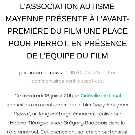
L’ASSOCIATION AUTISME
MAYENNE PRÉSENTE À L’AVANT-
PREMIÈRE DU FILM UNE PLACE
POUR PIERROT, EN PRÉSENCE
DE L’ÉQUIPE DU FILM
Publié
par
admin
news
18/06/2025
Les
le
commentaires sont désactivés.
Ce
mercredi 18 juin à 20h
, le
Cinéville de Laval
accueillera en avant-première le film
Une place pour
Pierrot
, un long-métrage émouvant réalisé par
Hélène Médigue
, avec
Grégory Gadebois
dans le
rôle principal. Cet événement se fera en partenariat