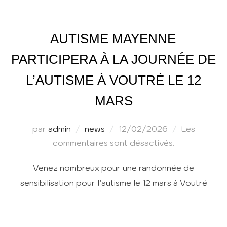
AUTISME MAYENNE
PARTICIPERA À LA JOURNÉE DE
L’AUTISME À VOUTRÉ LE 12
MARS
Publié
par
admin
news
12/02/2026
Les
le
commentaires sont désactivés.
Venez nombreux pour une randonnée de
sensibilisation pour l’autisme le 12 mars à Voutré