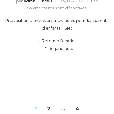
Publié
par
admin
news
05/02/2021
Les
le
commentaires sont désactivés.
Proposition d’entretiens individuels pour les parents
d’enfants TSA :
– Retour à l’emploi,
– Aide juridique.
NAVIGATION
1
2
…
4