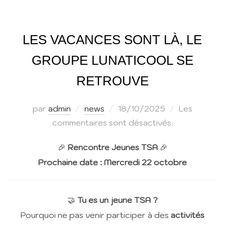
LES VACANCES SONT LÀ, LE
GROUPE LUNATICOOL SE
RETROUVE
Publié
par
admin
news
18/10/2025
Les
le
commentaires sont désactivés.
🎉
Rencontre Jeunes TSA
🎉
Prochaine date : Mercredi 22 octobre
🤝
Tu es un jeune TSA ?
Pourquoi ne pas venir participer à des
activités