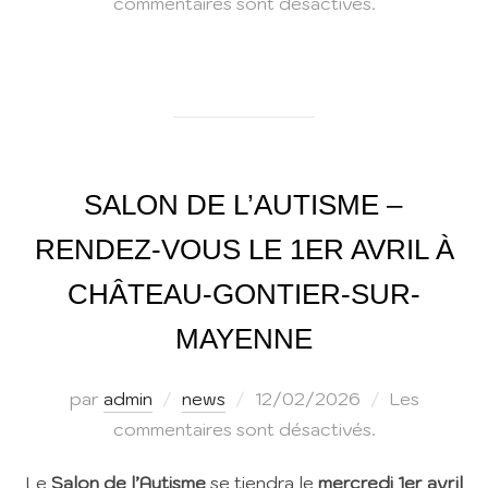
le
commentaires sont désactivés.
SALON DE L’AUTISME –
RENDEZ-VOUS LE 1ER AVRIL À
CHÂTEAU-GONTIER-SUR-
MAYENNE
Publié
par
admin
news
12/02/2026
Les
le
commentaires sont désactivés.
Le
Salon de l’Autisme
se tiendra le
mercredi 1er avril